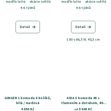
modřín latte
akácie světlá
jasan šedý
modřín latte
dub sametový
akácie světlá
dub k
4-6 týdnů
4-6 týdnů
Detail
Detail
š.80 v.86,5 hl. 40,5 cm
GINGER 1 komoda 6 košíků,
AIDA S komoda 4S s
bílá / medová
tlumením a dotahem, 80 -
100cm × 86 × 40cm
4 050 Kč
9 500 Kč
od