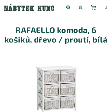
Přejít
na
obsah
Nákupní
Hledat
Přihlášení
RAFAELLO komoda, 6
košík
košíků, dřevo / proutí, bílá