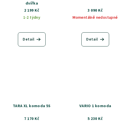
dvířka
2 199 Kč
3 090 Kč
1-2 týdny
Momentálně nedostupné
Detail
Detail
TARA XL komoda 5S
VARIO 1 komoda
7 170 Kč
5 230 Kč