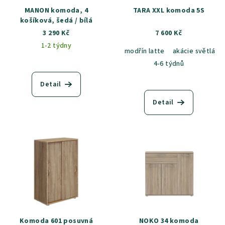
MANON komoda, 4
TARA XXL komoda 5S
košíková, šedá / bílá
3 290 Kč
7 600 Kč
1-2 týdny
modřín latte
akácie světlá
4-6 týdnů
Detail
Detail
Komoda 601 posuvná
NOKO 34 komoda