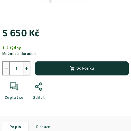
5 650 Kč
Měrná
1-2 týdny
cena:
Možnosti doručení
−
+
Do košíku
Zeptat se
Sdílet
Popis
Diskuze