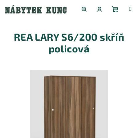
Přejít
na
obsah
Nákupní
Hledat
Přihlášení
REA LARY S6/200 skříň
košík
policová