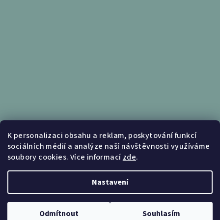
Informace pro vás
K personalizaci obsahu a reklam, poskytování funkcí
sociálních médií a analýze naší návštěvnosti využíváme
Obchodní podmínky
soubory cookies. Více informací
zde
.
Podmínky ochrany osobních údajů
Nastavení
Copyright 2026
Nábytek Kunc
. Všechna práva vyhrazena.
Upravit nastavení cookies
Odmítnout
Souhlasím