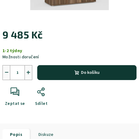
9 485 Kč
Měrná
1-2 týdny
cena:
Možnosti doručení
−
+
Do košíku
Zeptat se
Sdílet
Popis
Diskuze