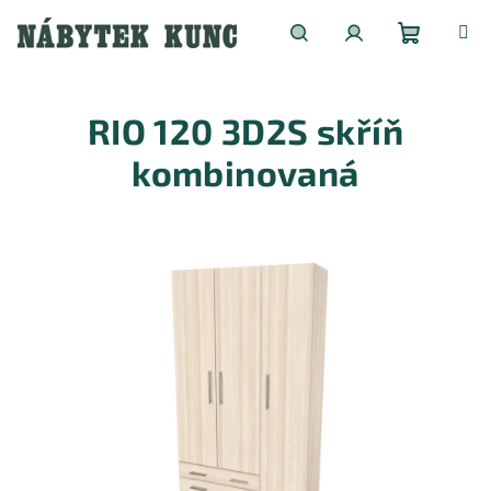
Přejít
na
obsah
Nákupní
Hledat
Přihlášení
RIO 120 3D2S skříň
košík
kombinovaná