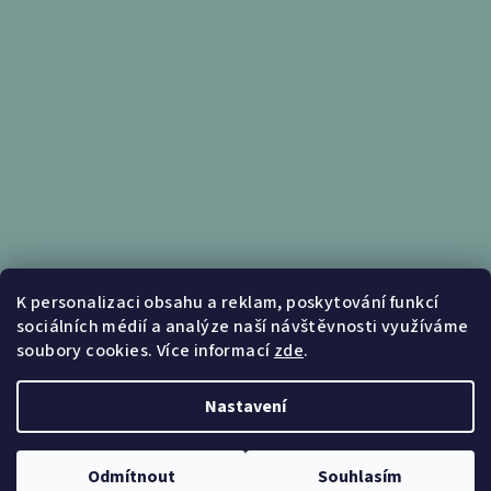
Informace pro vás
K personalizaci obsahu a reklam, poskytování funkcí
sociálních médií a analýze naší návštěvnosti využíváme
Obchodní podmínky
soubory cookies. Více informací
zde
.
Podmínky ochrany osobních údajů
Nastavení
Copyright 2026
Nábytek Kunc
. Všechna práva vyhrazena.
Upravit nastavení cookies
Odmítnout
Souhlasím