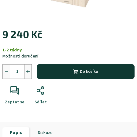
9 240 Kč
Měrná
1-2 týdny
cena:
Možnosti doručení
−
+
Do košíku
Zeptat se
Sdílet
Popis
Diskuze