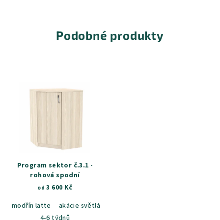
Podobné produkty
Program sektor č.3.1 -
rohová spodní
3 600 Kč
od
modřín latte
akácie světlá
jasan šedý
dub sametový
dub k
4-6 týdnů