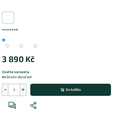
PROVEDENÍ
3 890 Kč
Měrná
Zvolte variantu
cena:
Možnosti doručení
−
+
Do košíku