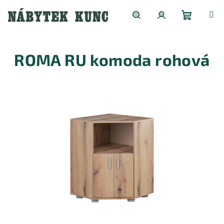
Přejít
na
obsah
Nákupní
Hledat
Přihlášení
ROMA RU komoda rohová
košík