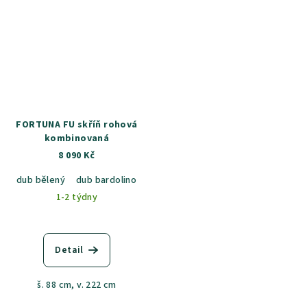
FORTUNA FU skříň rohová
kombinovaná
8 090 Kč
dub bělený
dub bardolino
dub artisan
1-2 týdny
Detail
š. 88 cm, v. 222 cm