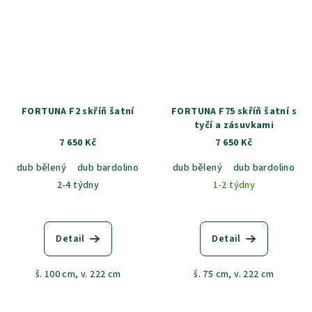
FORTUNA F2 skříň šatní
FORTUNA F75 skříň šatní s
tyčí a zásuvkami
7 650 Kč
7 650 Kč
dub bělený
dub bardolino
dub artisan
dub bělený
dub bardolino
d
2-4 týdny
1-2 týdny
Detail
Detail
š. 100 cm, v. 222 cm
š. 75 cm, v. 222 cm