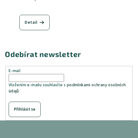
Detail
Odebírat newsletter
E-mail
Vložením e-mailu souhlasíte s
podmínkami ochrany osobních
údajů
Přihlásit se
Z
á