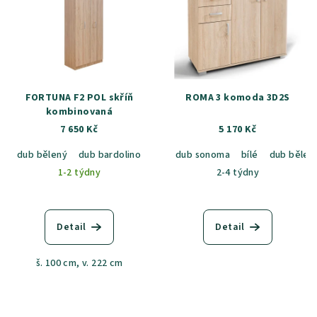
FORTUNA F2 POL skříň
ROMA 3 komoda 3D2S
kombinovaná
7 650 Kč
5 170 Kč
dub bělený
dub bardolino
dub artisan
dub sonoma
bílé
dub bělen
1-2 týdny
2-4 týdny
Detail
Detail
š. 100 cm, v. 222 cm