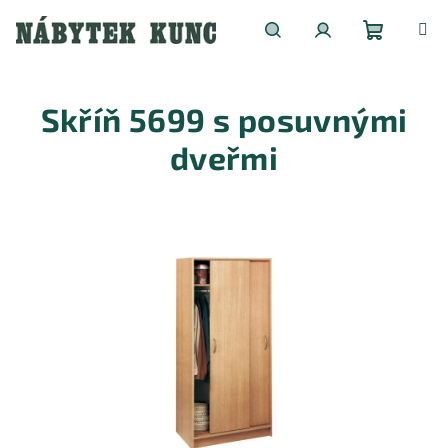
Přejít
na
obsah
Nákupní
Hledat
Přihlášení
Skříň 5699 s posuvnými
košík
dveřmi