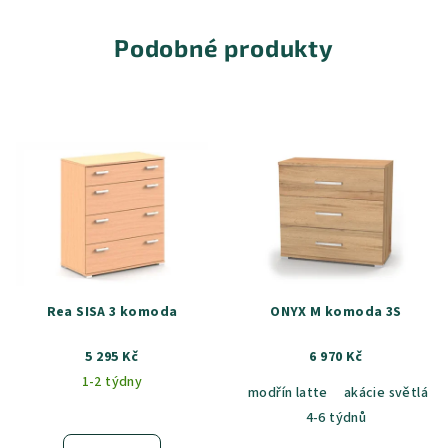
Podobné produkty
Rea SISA 3 komoda
ONYX M komoda 3S
5 295 Kč
6 970 Kč
1-2 týdny
modřín latte
akácie světlá
4-6 týdnů