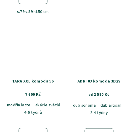
š.79 v.89 hl.50 cm
TARA XXL komoda 5S
ADRI 03 komoda 3D2S
7 600 Kč
2 590 Kč
od
modřín latte
akácie světlá
jasan šedý
dub sametový
dub k
dub sonoma
dub artisan
4-6 týdnů
2-4 týdny