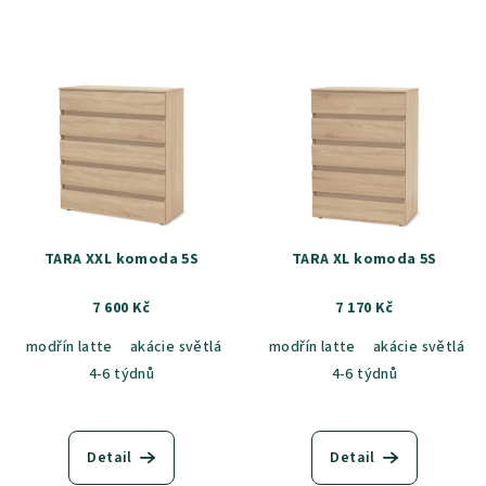
TARA XXL komoda 5S
TARA XL komoda 5S
7 600 Kč
7 170 Kč
modřín latte
akácie světlá
jasan šedý
modřín latte
dub sametový
akácie světlá
dub k
4-6 týdnů
4-6 týdnů
Detail
Detail