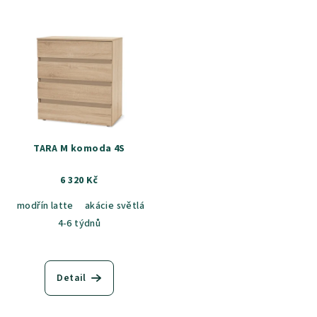
TARA M komoda 4S
6 320 Kč
modřín latte
akácie světlá
jasan šedý
dub sametový
dub k
4-6 týdnů
Detail