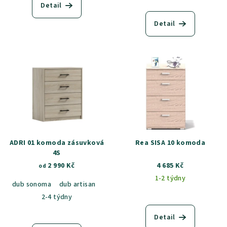
Detail
Detail
ADRI 01 komoda zásuvková
Rea SISA 10 komoda
4S
2 990 Kč
4 685 Kč
od
1-2 týdny
dub sonoma
dub artisan
2-4 týdny
Detail