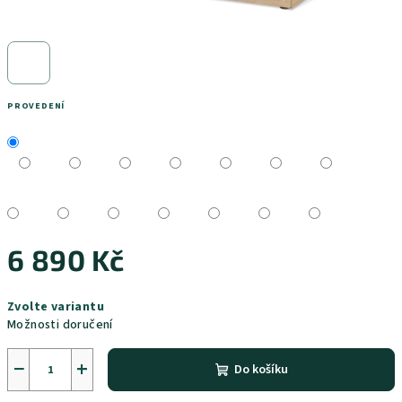
PROVEDENÍ
6 890 Kč
Měrná
Zvolte variantu
cena:
Možnosti doručení
−
+
Do košíku