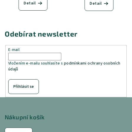
Detail
Detail
Odebírat newsletter
E-mail
Vložením e-mailu souhlasíte s
podmínkami ochrany osobních
údajů
Přihlásit se
Z
á
p
Nákupní košík
a