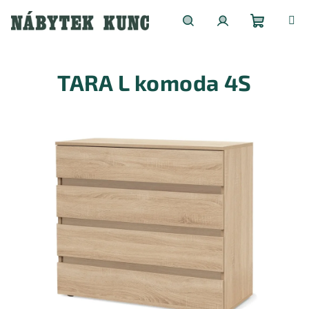
Přejít
na
obsah
Nákupní
Hledat
Přihlášení
TARA L komoda 4S
košík