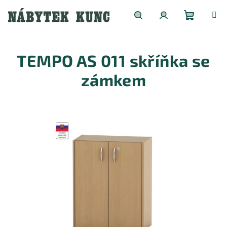
Přejít
na
obsah
Nákupní
Hledat
Přihlášení
TEMPO AS 011 skříňka se
košík
zámkem