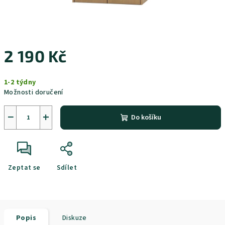
2 190 Kč
Měrná
1-2 týdny
cena:
Možnosti doručení
−
+
Do košíku
Zeptat se
Sdílet
Popis
Diskuze