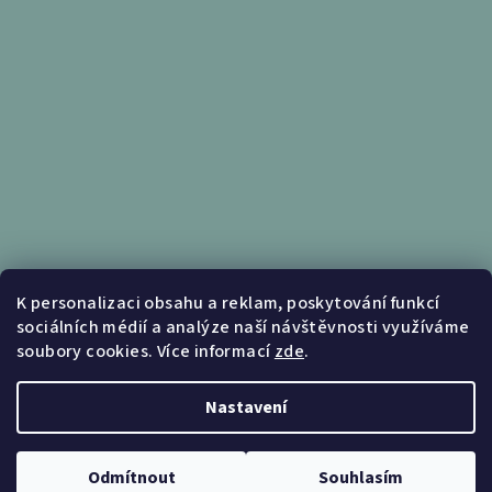
Informace pro vás
K personalizaci obsahu a reklam, poskytování funkcí
sociálních médií a analýze naší návštěvnosti využíváme
Obchodní podmínky
soubory cookies. Více informací
zde
.
Podmínky ochrany osobních údajů
Nastavení
Copyright 2026
Nábytek Kunc
. Všechna práva vyhrazena.
Upravit nastavení cookies
Odmítnout
Souhlasím