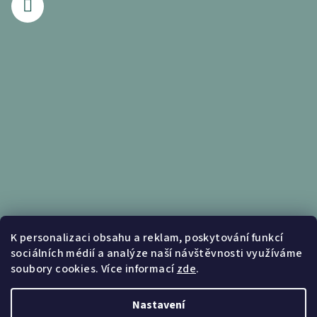
Informace pro vás
K personalizaci obsahu a reklam, poskytování funkcí
sociálních médií a analýze naší návštěvnosti využíváme
Obchodní podmínky
soubory cookies. Více informací
zde
.
Podmínky ochrany osobních údajů
Nastavení