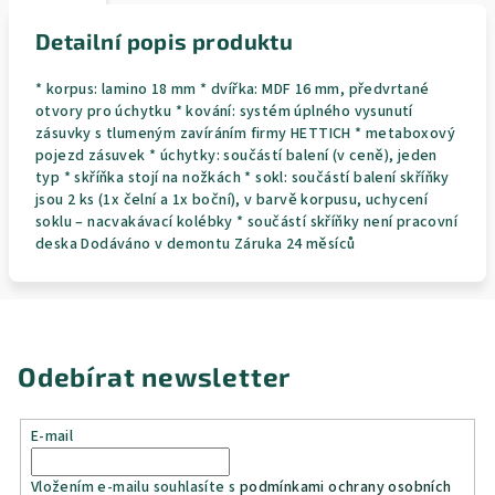
Detailní popis produktu
* korpus: lamino 18 mm * dvířka: MDF 16 mm, předvrtané
otvory pro úchytku * kování: systém úplného vysunutí
zásuvky s tlumeným zavíráním firmy HETTICH * metaboxový
pojezd zásuvek * úchytky: součástí balení (v ceně), jeden
typ * skříňka stojí na nožkách * sokl: součástí balení skříňky
jsou 2 ks (1x čelní a 1x boční), v barvě korpusu, uchycení
soklu – nacvakávací kolébky * součástí skříňky není pracovní
deska Dodáváno v demontu Záruka 24 měsíců
Odebírat newsletter
E-mail
Vložením e-mailu souhlasíte s
podmínkami ochrany osobních