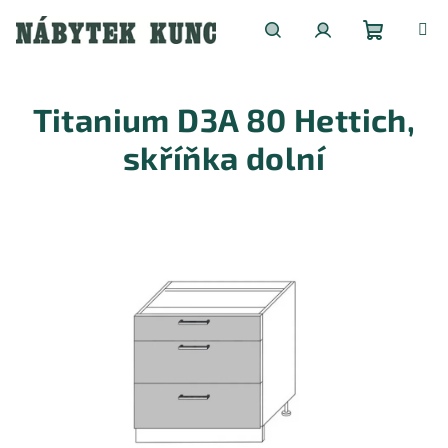
Přejít
na
obsah
Nákupní
Hledat
Přihlášení
Titanium D3A 80 Hettich,
košík
skříňka dolní