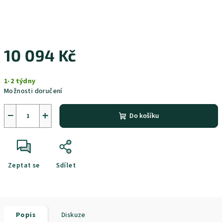
10 094 Kč
Měrná
1-2 týdny
cena:
Možnosti doručení
−
+
Do košíku
Zeptat se
Sdílet
Popis
Diskuze