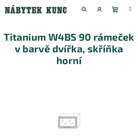
Přejít
na
obsah
Nákupní
Hledat
Přihlášení
Titanium W4BS 90 rámeček
košík
v barvě dvířka, skříňka
horní