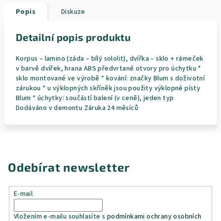
Popis
Diskuze
Detailní popis produktu
Korpus – lamino (záda – bílý sololit), dvířka – sklo + rámeček
v barvě dvířek, hrana ABS předvrtané otvory pro úchytku *
sklo montované ve výrobě * kování: značky Blum s doživotní
zárukou * u výklopných skříněk jsou použity výklopné písty
Blum * úchytky: součástí balení (v ceně), jeden typ
Dodáváno v demontu Záruka 24 měsíců
Odebírat newsletter
E-mail
Vložením e-mailu souhlasíte s
podmínkami ochrany osobních