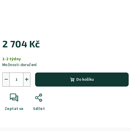
2 704 Kč
Měrná
1-2 týdny
cena:
Možnosti doručení
−
+
Do košíku
Zeptat se
Sdílet