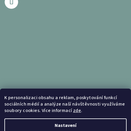
Informace pro vás
K personalizaci obsahu a reklam, poskytování funkcí
sociálních médií a analýze naší návštěvnosti využíváme
Obchodní podmínky
soubory cookies. Více informací
zde
.
Podmínky ochrany osobních údajů
Nastavení