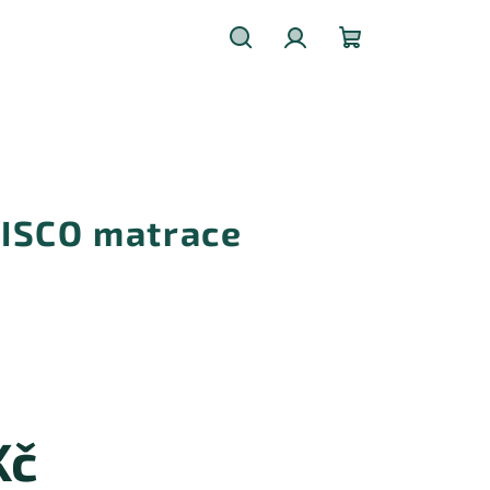
Hledat
Přihlášení
Nákupní
košík
ISCO matrace
Kč