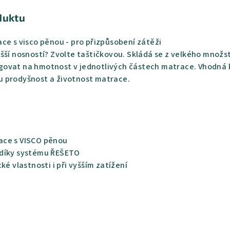
duktu
ce s visco pěnou - pro přizpůsobení zátěži
ší nosností? Zvolte taštičkovou. Skládá se z velkého množst
govat na hmotnost v jednotlivých částech matrace. Vhodná ko
u prodyšnost a životnost matrace.
ace s VISCO pěnou
díky systému ŘEŠETO
é vlastnosti i při vyšším zatížení