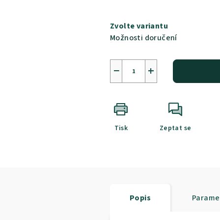
Měrná
cena:
Zvolte variantu
Možnosti doručení
−
+
Tisk
Zeptat se
Popis
Parame