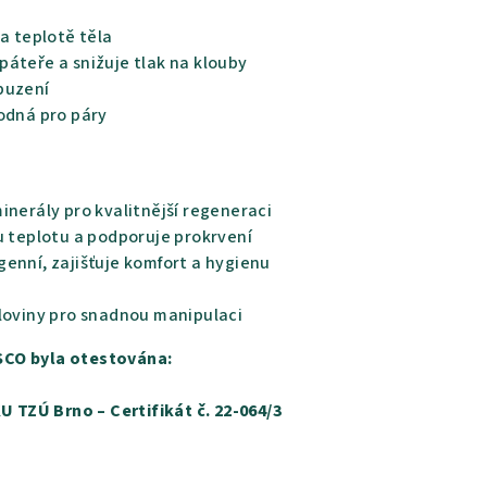
 a teplotě těla
́teře a snižuje tlak na klouby
buzení
odná pro páry
minerály pro kvalitnější regeneraci
ou teplotu a podporuje prokrvení
genní, zajišťuje komfort a hygienu
 poloviny pro snadnou manipulaci
CO byla otestována:
TZÚ Brno – Certifikát č. 22-064/3