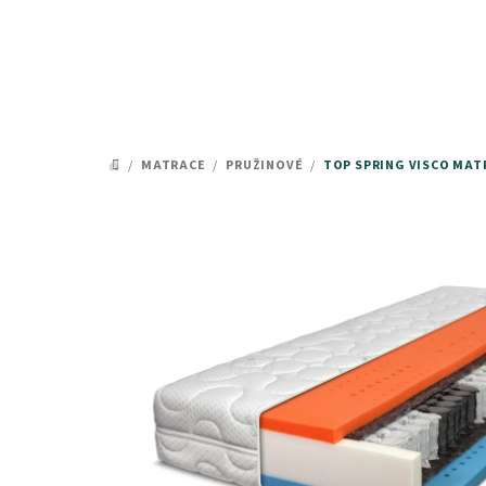
Přejít
na
obsah
/
MATRACE
/
PRUŽINOVÉ
/
TOP SPRING VISCO MAT
DOMŮ