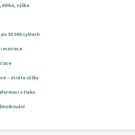
 délka, výška
 po 30.000 cyklech
ti matrace
atrace
ace – ztráta výšky
eformaci v tlaku
 žmolkování