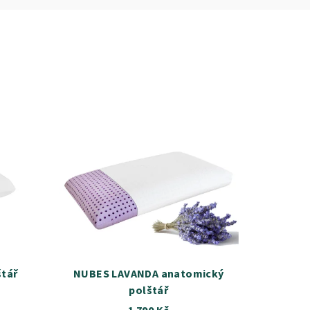
tář
NUBES LAVANDA anatomický
polštář