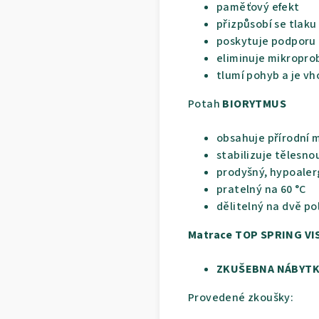
paměťový efekt
přizpůsobí se tlaku
poskytuje podporu pa
eliminuje mikropro
tlumí pohyb a je vh
Potah
BIORYTMUS
obsahuje přírodní 
stabilizuje tělesn
prodyšný, hypoaler
pratelný na 60 °C
dělitelný na dvě
Matrace TOP SPRING VIS
ZKUŠEBNA NÁBYTKU 
Provedené zkoušky: