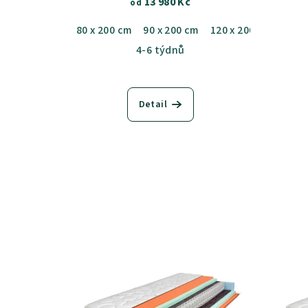
13 980 Kč
od
80 x 200 cm
90 x 200 cm
120 x 200 cm
4-6 týdnů
Detail