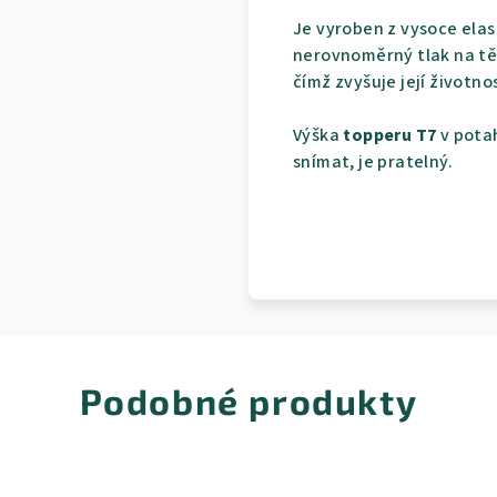
Je vyroben z vysoce elas
nerovnoměrný tlak na těl
čímž zvyšuje její životno
Výška
topperu T7
v potah
snímat, je pratelný.
Podobné produkty