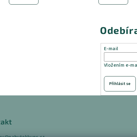
Odebír
E-mail
Vložením e-mai
Přihlásit se
akt