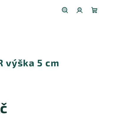
Hledat
Přihlášení
Nákupní
košík
R výška 5 cm
Kč