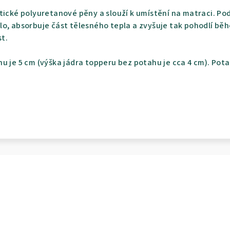
tické polyuretanové pěny a slouží k umístění na matraci. P
o, absorbuje část tělesného tepla a zvyšuje tak pohodlí běh
st.
u je 5 cm (výška jádra topperu bez potahu je cca 4 cm). Pota