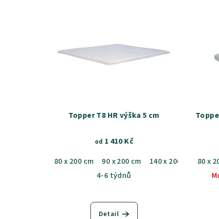
Topper T8 HR výška 5 cm
Toppe
1 410 Kč
od
80 x 200 cm
90 x 200 cm
140 x 200 cm
80 x 2
160 
4-6 týdnů
M
Detail