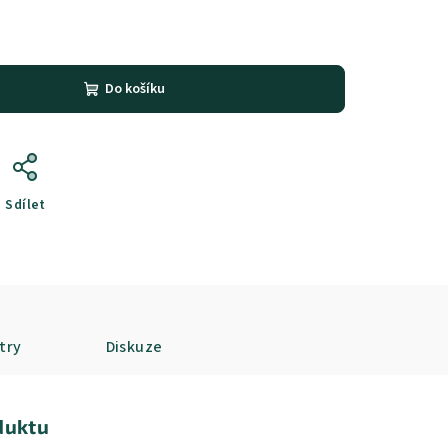
Do košíku
Sdílet
try
Diskuze
duktu