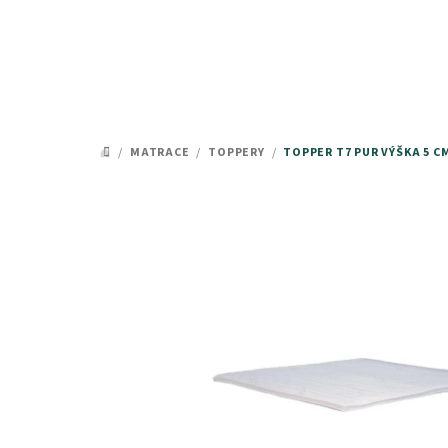
Přejít
na
obsah
/
MATRACE
/
TOPPERY
/
TOPPER T7 PUR VÝŠKA 5 C
DOMŮ