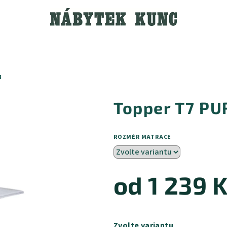
M
Topper T7 PU
ROZMĚR MATRACE
od
1 239 
Měrná
cena:
Zvolte variantu