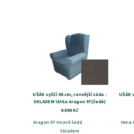
e
n
V
í
ý
p
p
r
i
o
s
d
p
u
r
UŠÁK vyšší 44 cm, rovnější záda -
UŠÁK v
k
SKLADEM látka Aragon 97(šedé)
o
t
6 890 Kč
d
ů
Aragon 97 tmavě šedá
Vena 
u
Skladem