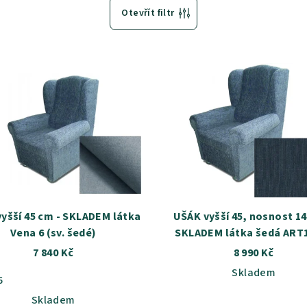
Otevřít filtr
yšší 45 cm - SKLADEM látka
UŠÁK vyšší 45, nosnost 14
Vena 6 (sv. šedé)
SKLADEM látka šedá ART
7 840 Kč
8 990 Kč
Skladem
6
Skladem