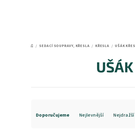
Přejít
na
obsah
/
SEDACÍ SOUPRAVY, KŘESLA
/
KŘESLA
/
UŠÁK KŘE
DOMŮ
UŠÁK 
Ř
Doporučujeme
Nejlevnější
Nejdražší
a
z