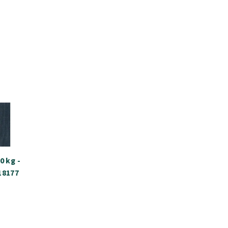
0 kg -
18177