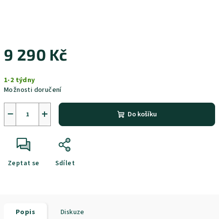
9 290 Kč
Měrná
1-2 týdny
cena:
Možnosti doručení
−
+
Do košíku
Zeptat se
Sdílet
Popis
Diskuze