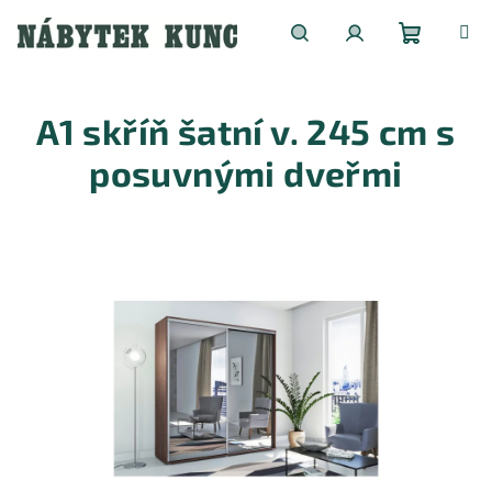
Přejít
na
obsah
Nákupní
Hledat
Přihlášení
A1 skříň šatní v. 245 cm s
košík
posuvnými dveřmi