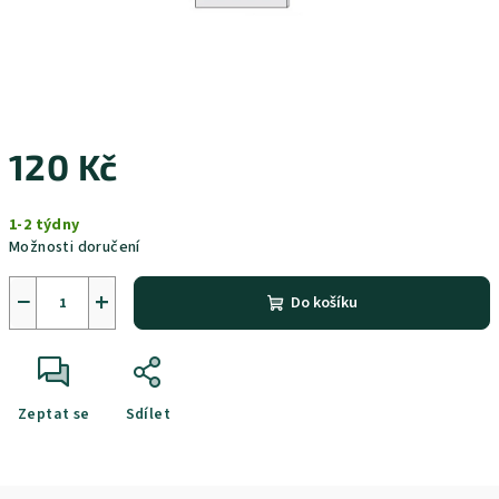
120 Kč
Měrná
1-2 týdny
cena:
Možnosti doručení
−
+
Do košíku
Zeptat se
Sdílet