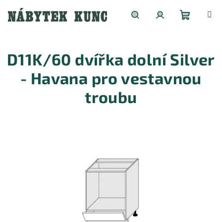
Přejít
na
obsah
Nákupní
Hledat
Přihlášení
D11K/60 dvířka dolní Silver
košík
- Havana pro vestavnou
troubu