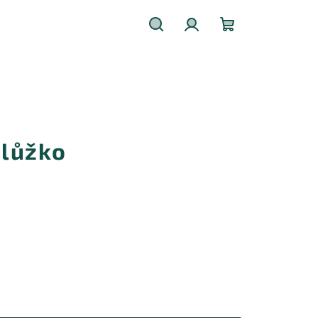
Hledat
Přihlášení
Nákupní
košík
lůžko