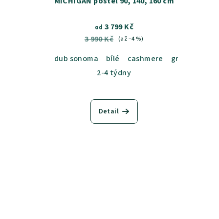
MICHIGAN postel 90, 140, 160 cm
3 799 Kč
od
3 990 Kč
(až –4 %)
dub sonoma
bílé
cashmere
graphite
2-4 týdny
Detail