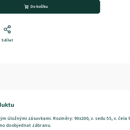
Do košíku
Sdílet
duktu
ým úložnými zásuvkami. Rozměry: 90x200, v. sedu 55, v. čela 
žno doobjednat zábranu.