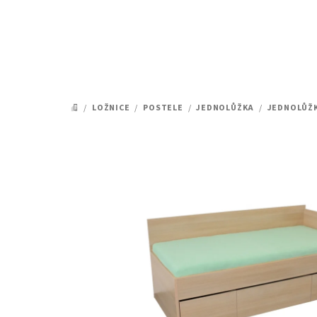
Přejít
na
obsah
/
LOŽNICE
/
POSTELE
/
JEDNOLŮŽKA
/
JEDNOLŮŽ
DOMŮ