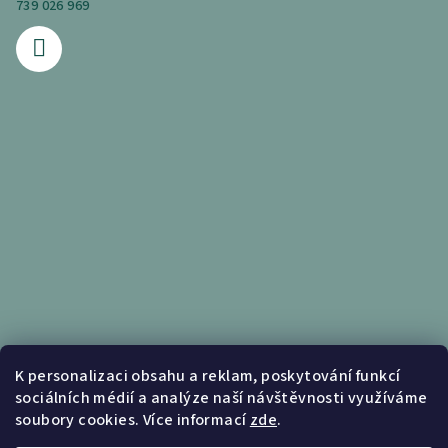
739 026 969
Informace pro vás
K personalizaci obsahu a reklam, poskytování funkcí
sociálních médií a analýze naší návštěvnosti využíváme
Obchodní podmínky
soubory cookies. Více informací
zde
.
Podmínky ochrany osobních údajů