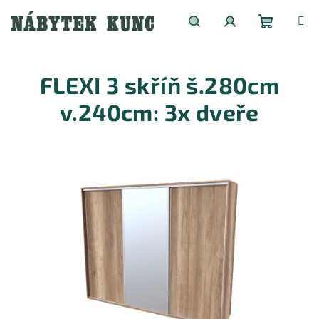
Přejít
na
obsah
Nákupní
Hledat
Přihlášení
FLEXI 3 skříň š.280cm
košík
v.240cm: 3x dveře