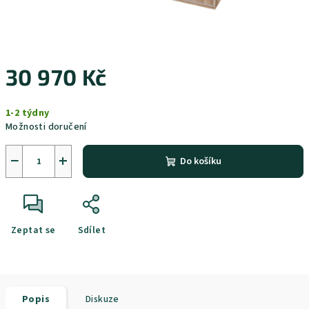
30 970 Kč
Měrná
1-2 týdny
cena:
Možnosti doručení
−
+
Do košíku
Zeptat se
Sdílet
Popis
Diskuze