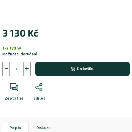
3 130 Kč
Měrná
1-2 týdny
cena:
Možnosti doručení
−
+
Do košíku
Zeptat se
Sdílet
Popis
Diskuze