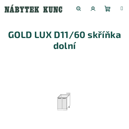
Přejít
na
obsah
Nákupní
Hledat
Přihlášení
GOLD LUX D11/60 skříňka
košík
dolní