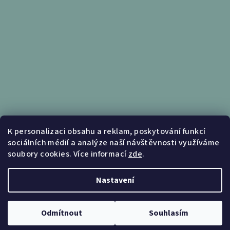
Informace pro vás
K personalizaci obsahu a reklam, poskytování funkcí
sociálních médií a analýze naší návštěvnosti využíváme
Obchodní podmínky
soubory cookies. Více informací
zde
.
Podmínky ochrany osobních údajů
Nastavení
Copyright 2026
Nábytek Kunc
. Všechna práva vyhrazena.
Upravit nastavení cookies
Odmítnout
Souhlasím
Vytvořil Shoptet