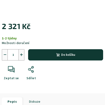
2 321 Kč
Měrná
1-2 týdny
cena:
Možnosti doručení
−
+
Do košíku
Zeptat se
Sdílet
Popis
Diskuze