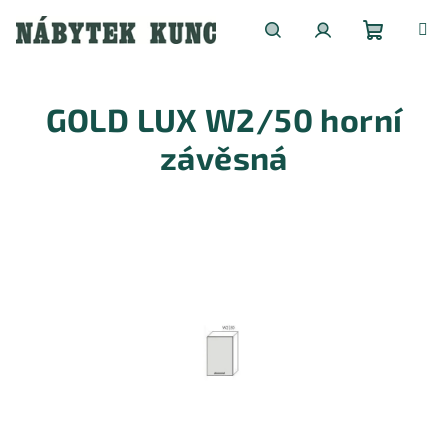
Přejít
na
obsah
Nákupní
Hledat
Přihlášení
GOLD LUX W2/50 horní
košík
závěsná