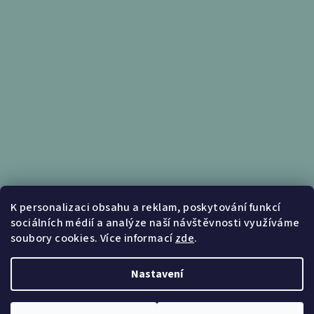
Informace pro vás
K personalizaci obsahu a reklam, poskytování funkcí
sociálních médií a analýze naší návštěvnosti využíváme
Obchodní podmínky
soubory cookies. Více informací
zde
.
Podmínky ochrany osobních údajů
Nastavení
Copyright 2026
Nábytek Kunc
. Všechna práva vyhrazena.
Upravit nastavení cookies