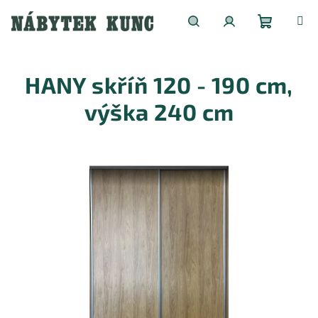
Přejít
na
obsah
Nákupní
Hledat
Přihlášení
HANY skříň 120 - 190 cm,
košík
výška 240 cm