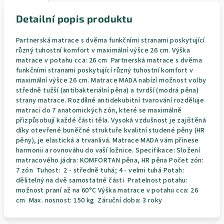
Detailní popis produktu
Partnerská matrace s dvěma funkčními stranami poskytující
různý tuhostní komfort v maximální výšce 26 cm. Výška
matrace v potahu cca: 26 cm Partnerská matrace s dvěma
funkčními stranami poskytující různý tuhostní komfort v
maximální výšce 26 cm. Matrace MADA nabízí možnost volby
středně tužší (antibakteriální pěna) a tvrdší (modrá pěna)
strany matrace. Rozdílné antidekubitní tvarování rozděluje
matraci do 7 anatomických zón, které se maximálně
přizpůsobují každé části těla. Vysoká vzdušnost je zajištěná
díky otevřené buněčné struktuře kvalitní studené pěny (HR
pěny), je elastická a trvanlivá. Matrace MADA vám přinese
harmonii a rovnováhu do vaší ložnice. Specifikace: Složení
matracového jádra: KOMFORTAN pěna, HR pěna Počet zón:
7 zón Tuhost: 2 - středně tuhá; 4 - velmi tuhá Potah:
dělitelný na dvě samostatné části Pratelnost potahu:
možnost praní až na 60°C Výška matrace v potahu cca: 26
cm Max. nosnost: 150 kg Záruční doba: 3 roky