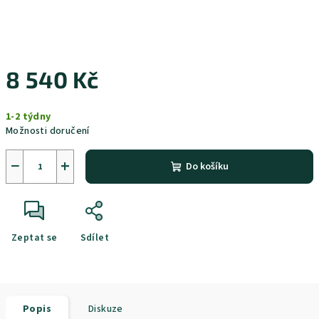
8 540 Kč
Měrná
1-2 týdny
cena:
Možnosti doručení
−
+
Do košíku
Zeptat se
Sdílet
Popis
Diskuze