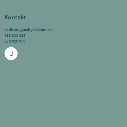
Kontakt
sedlcany
@
nabytekkunc.cz
318 822 433
739 026 969