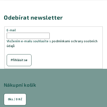
Odebírat newsletter
E-mail
Vložením e-mailu souhlasíte s
podmínkami ochrany osobních
údajů
Přihlásit se
Z
á
p
Nákupní košík
a
t
0
ks /
0 Kč
í