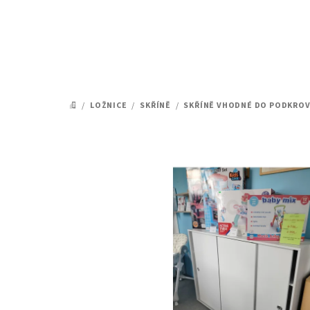
Přejít
na
obsah
/
LOŽNICE
/
SKŘÍNĚ
/
SKŘÍNĚ VHODNÉ DO PODKROV
DOMŮ