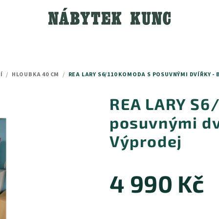
Í
/
HLOUBKA 40 CM
/
REA LARY S6/110 KOMODA S POSUVNÝMI DVÍŘKY - 
REA LARY S6/
posuvnými dví
Výprodej
4 990 Kč
Měrná
cena: