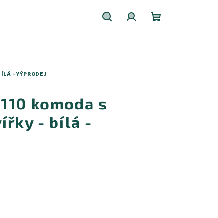
Hledat
Přihlášení
Nákupní
košík
BÍLÁ - VÝPRODEJ
110 komoda s
řky - bílá -