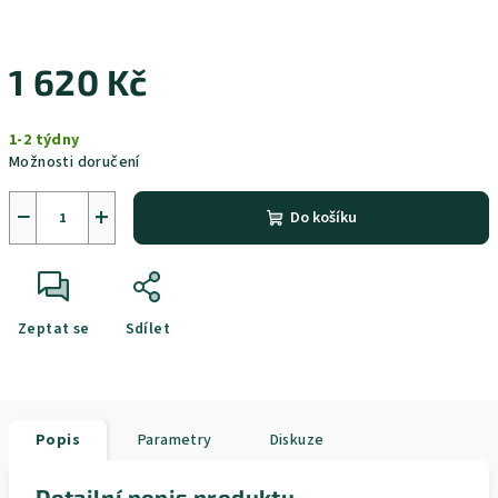
1 620 Kč
Měrná
1-2 týdny
cena:
Možnosti doručení
−
+
Do košíku
Zeptat se
Sdílet
Popis
Parametry
Diskuze
Detailní popis produktu