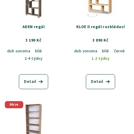
ADEN regál
KLOE II regál rozkládací
3 190 Kč
3 890 Kč
dub sonoma
bílé
dub sonoma
bílé
černé
2-4 týdny
1-2 týdny
Detail
Detail
Akce