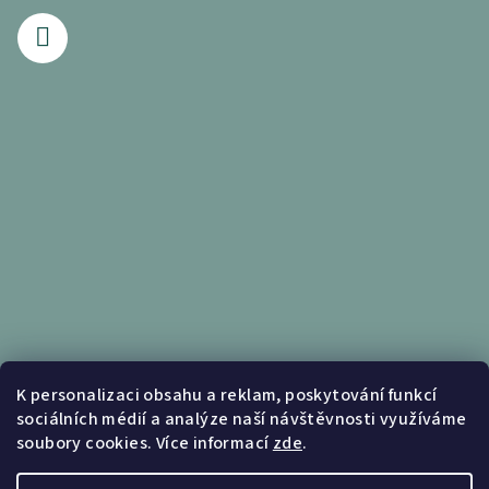
Informace pro vás
K personalizaci obsahu a reklam, poskytování funkcí
sociálních médií a analýze naší návštěvnosti využíváme
Obchodní podmínky
soubory cookies. Více informací
zde
.
Podmínky ochrany osobních údajů