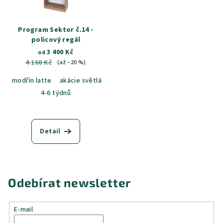
Program Sektor č.14 -
policový regál
3 400 Kč
od
4 160 Kč
(až –20 %)
modřín latte
akácie světlá
jasan šedý
dub sametový
dub k
4-6 týdnů
Detail
Odebírat newsletter
E-mail