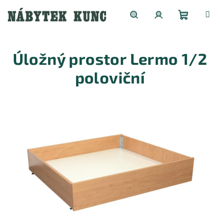
Přejít
na
obsah
Nákupní
Hledat
Přihlášení
Úložný prostor Lermo 1/2
košík
poloviční