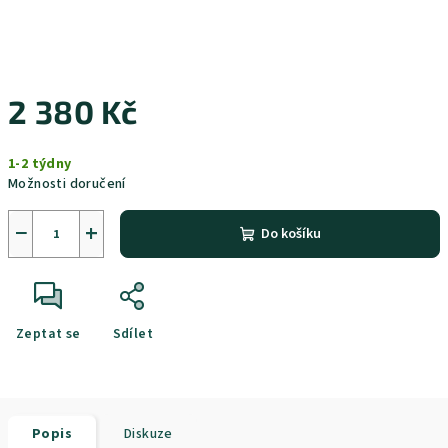
2 380 Kč
Měrná
1-2 týdny
cena:
Možnosti doručení
−
+
Do košíku
Zeptat se
Sdílet
Popis
Diskuze