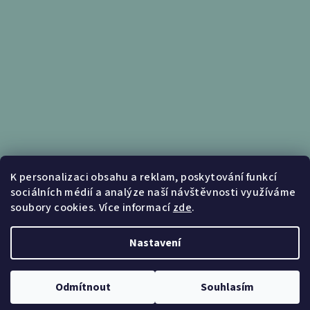
Informace pro vás
K personalizaci obsahu a reklam, poskytování funkcí
sociálních médií a analýze naší návštěvnosti využíváme
Obchodní podmínky
soubory cookies. Více informací
zde
.
Podmínky ochrany osobních údajů
Nastavení
Copyright 2026
Nábytek Kunc
. Všechna práva vyhrazena.
Upravit nastavení cookies
Odmítnout
Souhlasím
Vytvořil Shoptet