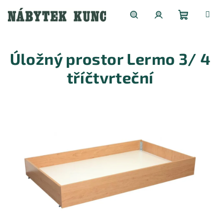
Přejít
na
obsah
Nákupní
Hledat
Přihlášení
Úložný prostor Lermo 3/ 4
košík
tříčtvrteční