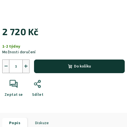
2 720 Kč
Měrná
1-2 týdny
cena:
Možnosti doručení
−
+
Do košíku
Zeptat se
Sdílet
Popis
Diskuze