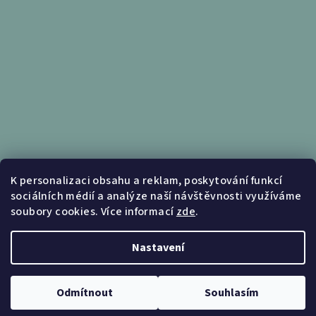
Informace pro vás
K personalizaci obsahu a reklam, poskytování funkcí
sociálních médií a analýze naší návštěvnosti využíváme
Obchodní podmínky
soubory cookies. Více informací
zde
.
Podmínky ochrany osobních údajů
Nastavení
Copyright 2026
Nábytek Kunc
. Všechna práva vyhrazena.
Upravit nastavení cookies
Odmítnout
Souhlasím
Vytvořil Shoptet