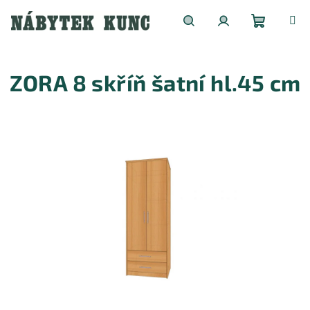
Přejít
na
obsah
Nákupní
Hledat
Přihlášení
ZORA 8 skříň šatní hl.45 cm
košík