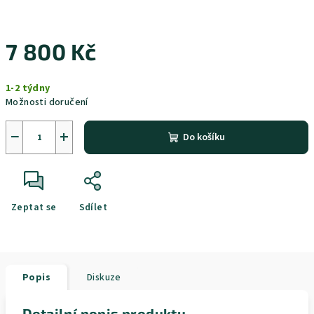
7 800 Kč
Měrná
1-2 týdny
cena:
Možnosti doručení
−
+
Do košíku
Zeptat se
Sdílet
Popis
Diskuze
Detailní popis produktu