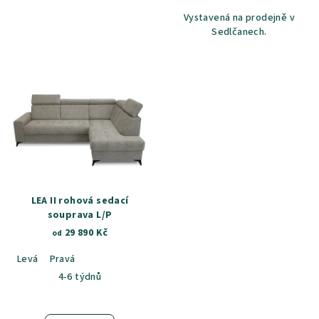
Vystavená na prodejně v
Sedlčanech.
LEA II rohová sedací
souprava L/P
29 890 Kč
od
Levá
Pravá
4-6 týdnů