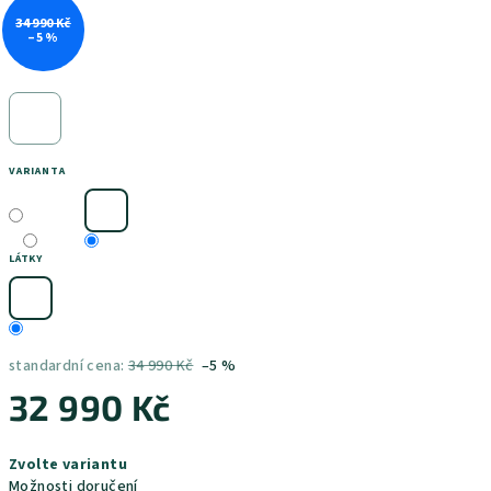
34 990 Kč
–5 %
VARIANTA
LÁTKY
standardní cena:
34 990 Kč
–5 %
32 990 Kč
Měrná
Zvolte variantu
cena:
Možnosti doručení