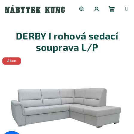
Přejít
na
obsah
Nákupní
Hledat
Přihlášení
DERBY I rohová sedací
košík
souprava L/P
Akce