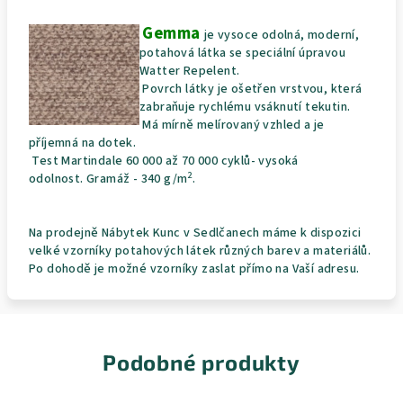
Gemma
je vysoce odolná, moderní,
potahová látka se speciální úpravou
Watter Repelent.
Povrch látky je ošetřen vrstvou, která
zabraňuje rychlému vsáknutí tekutin.
Má mírně melírovaný vzhled a je
příjemná na dotek.
Test
Martindale
60 000 až 70 000 cyklů- vysoká
2
odolnost. Gramáž - 340 g/m
.
Na prodejně Nábytek Kunc v Sedlčanech máme k dispozici
velké vzorníky potahových látek různých barev a materiálů.
Po dohodě je možné vzorníky zaslat přímo na Vaší adresu.
Podobné produkty