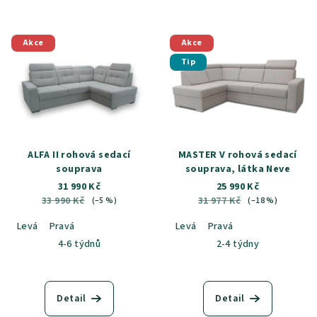
Akce
Akce
Tip
ALFA II rohová sedací
MASTER V rohová sedací
souprava
souprava, látka Neve
31 990 Kč
25 990 Kč
33 990 Kč
31 977 Kč
(–5 %)
(–18 %)
Levá
Pravá
Levá
Pravá
4-6 týdnů
2-4 týdny
Detail
Detail