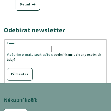
Detail
Odebírat newsletter
E-mail
Vložením e-mailu souhlasíte s
podmínkami ochrany osobních
údajů
Přihlásit se
Z
á
p
Nákupní košík
a