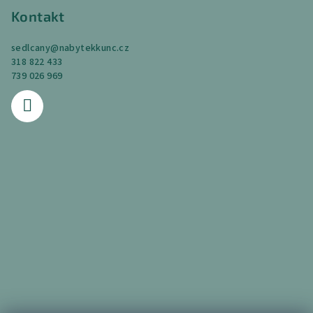
Kontakt
sedlcany
@
nabytekkunc.cz
318 822 433
739 026 969