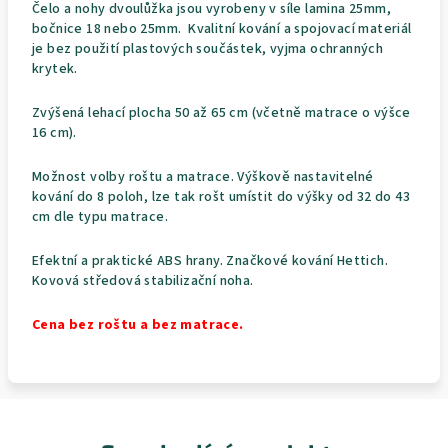
Čelo a nohy dvoulůžka jsou vyrobeny v síle lamina 25mm,
bočnice 18 nebo 25mm. Kvalitní kování a spojovací materiál
je bez použití plastových součástek, vyjma ochranných
krytek.
Zvýšená lehací plocha 50 až 65 cm (včetně matrace o výšce
16 cm).
Možnost volby roštu a matrace. Výškově nastavitelné
kování do 8 poloh, lze tak rošt umístit do výšky od 32 do 43
cm dle typu matrace.
Efektní a praktické ABS hrany. Značkové kování Hettich.
Kovová středová stabilizační noha.
Cena bez roštu a bez matrace.