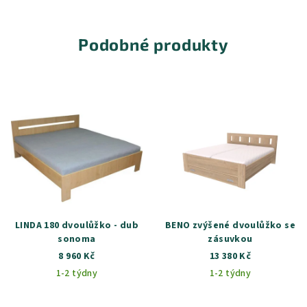
Podobné produkty
LINDA 180 dvoulůžko - dub
BENO zvýšené dvoulůžko se
sonoma
zásuvkou
8 960 Kč
13 380 Kč
1-2 týdny
1-2 týdny