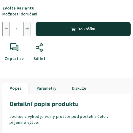
Měrná
Zvolte variantu
cena:
Možnosti doručení
−
+
Do košíku
Zeptat se
Sdílet
Popis
Parametry
Diskuze
Detailní popis produktu
Jednou z výhod je volný prostor pod postelí a čelo v
příjemné výšce.