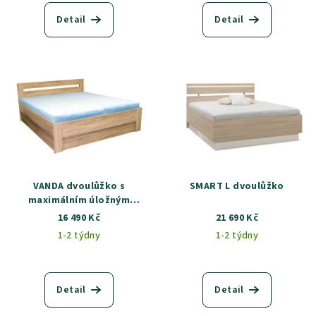
Detail
Detail
VANDA dvoulůžko s
SMART L dvoulůžko
maximálním úložným
prostorem
16 490 Kč
21 690 Kč
1-2 týdny
1-2 týdny
Detail
Detail