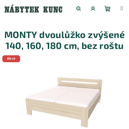
Přejít
na
obsah
Nákupní
Hledat
Přihlášení
MONTY dvoulůžko zvýšené
košík
140, 160, 180 cm, bez roštu
Akce