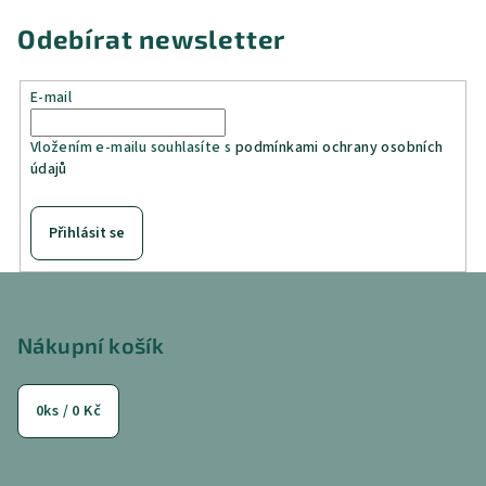
Odebírat newsletter
E-mail
Vložením e-mailu souhlasíte s
podmínkami ochrany osobních
údajů
Přihlásit se
Z
á
p
Nákupní košík
a
t
0
ks /
0 Kč
í