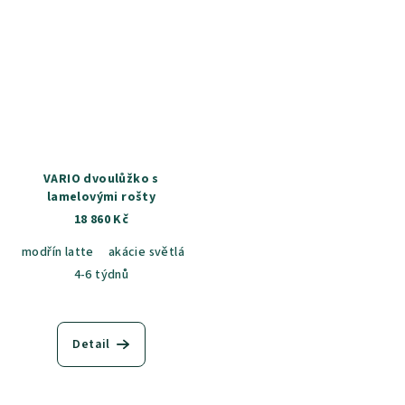
VARIO dvoulůžko s
lamelovými rošty
18 860 Kč
modřín latte
akácie světlá
jasan šedý
dub sametový
dub k
4-6 týdnů
Detail