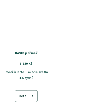
DAVID peřináč
3 650 Kč
modřín latte
akácie světlá
jasan šedý
dub sametový
dub k
4-6 týdnů
Detail