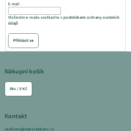
E-mail
Vložením e-mailu souhlasíte s
podmínkami ochrany osobních
údajů
Přihlásit se
Z
á
p
Nákupní košík
a
t
0
ks /
0 Kč
í
Kontakt
sedlcany
@
nabytekkunc.cz