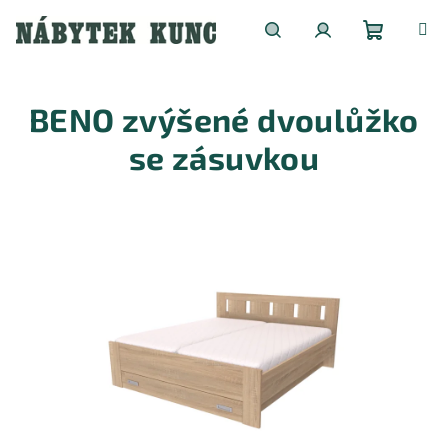
Přejít
na
obsah
Nákupní
Hledat
Přihlášení
BENO zvýšené dvoulůžko
košík
se zásuvkou