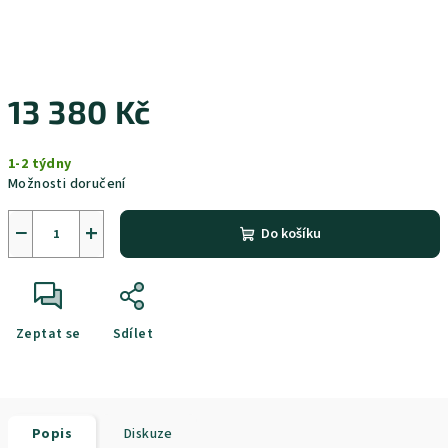
13 380 Kč
Měrná
1-2 týdny
cena:
Možnosti doručení
−
+
Do košíku
Zeptat se
Sdílet
Popis
Diskuze