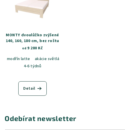
MONTY dvoulůžko zvýšené
140, 160, 180 cm, bez roštu
9 280 Kč
od
modřín latte
akácie světlá
jasan šedý
dub sametový
dub k
4-6 týdnů
Detail
Odebírat newsletter