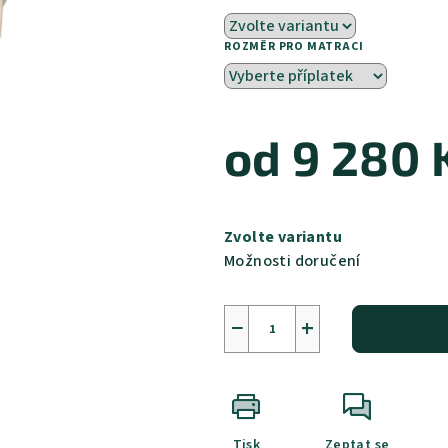
ROZMĚR PRO MATRACI
od
9 280 
Měrná
cena:
Zvolte variantu
Možnosti doručení
−
+
Tisk
Zeptat se