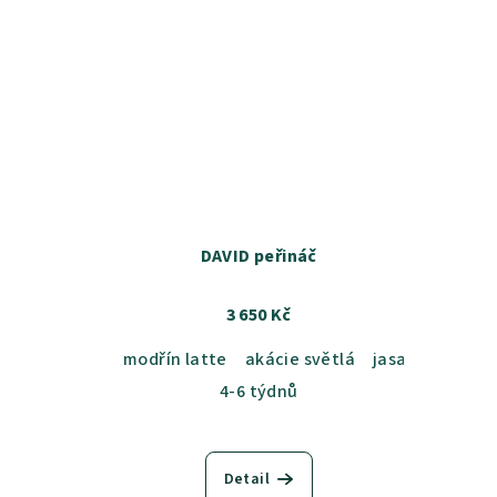
DAVID peřináč
3 650 Kč
modřín latte
akácie světlá
jasan šedý
du
4-6 týdnů
Detail