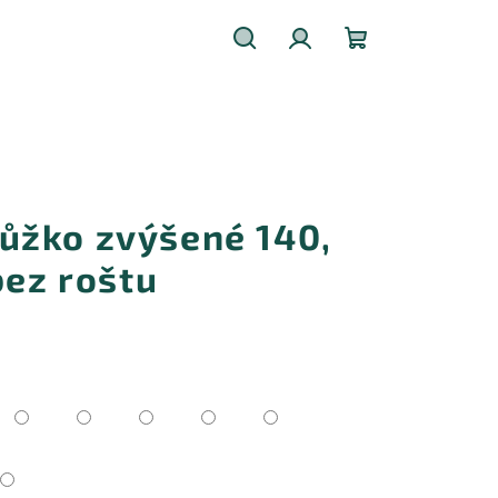
Hledat
Přihlášení
Nákupní
košík
ůžko zvýšené 140,
bez roštu