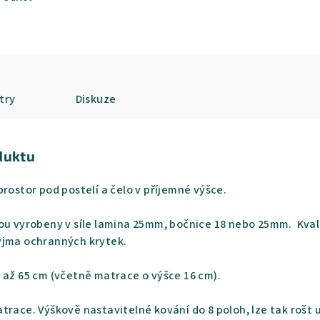
try
Diskuze
duktu
prostor pod postelí a čelo v příjemné výšce.
ou vyrobeny v síle lamina 25mm, bočnice 18 nebo 25mm. Kvalit
yjma ochranných krytek.
 až 65 cm (včetně matrace o výšce 16 cm).
trace. Výškově nastavitelné kování do 8 poloh, lze tak rošt 