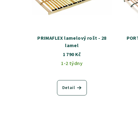
PRIMAFLEX lamelový rošt - 28
PORT
lamel
1 790 Kč
1-2 týdny
Detail