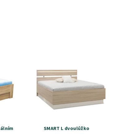
málním
SMART L dvoulůžko