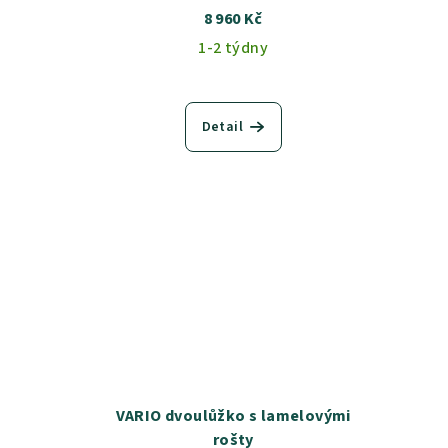
8 960 Kč
1-2 týdny
Detail
VARIO dvoulůžko s lamelovými
rošty