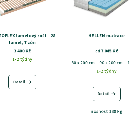
OFLEX lamelový rošt - 28
HELLEN matrace
lamel, 7 zón
3 400 Kč
7 045 Kč
od
1-2 týdny
80 x 200 cm
90 x 200 cm
1-2 týdny
Detail
Detail
nosnost 130 kg