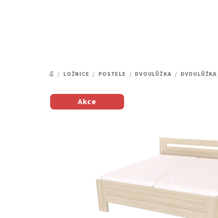
Přejít
na
obsah
/
LOŽNICE
/
POSTELE
/
DVOULŮŽKA
/
DVOULŮŽKA
DOMŮ
Akce