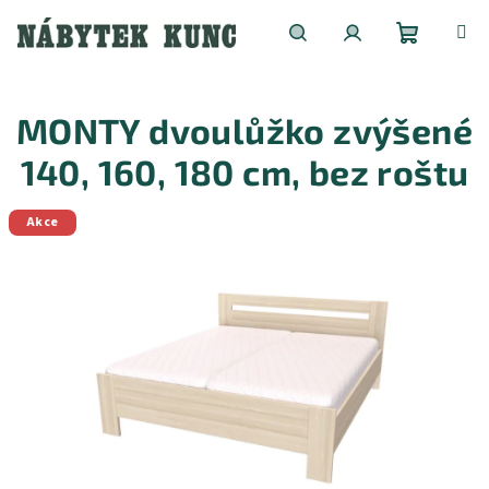
Přejít
na
obsah
Nákupní
Hledat
Přihlášení
MONTY dvoulůžko zvýšené
košík
140, 160, 180 cm, bez roštu
Akce