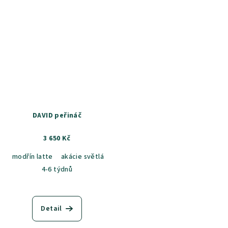
DAVID peřináč
3 650 Kč
modřín latte
akácie světlá
jasan šedý
dub sametový
dub k
4-6 týdnů
Detail