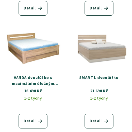
Detail
Detail
VANDA dvoulůžko s
SMART L dvoulůžko
maximálním úložným
prostorem
16 490 Kč
21 690 Kč
1-2 týdny
1-2 týdny
Detail
Detail