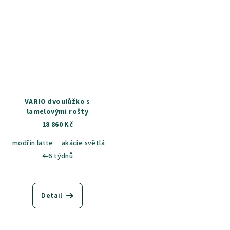
VARIO dvoulůžko s
lamelovými rošty
18 860 Kč
modřín latte
akácie světlá
jasan šedý
dub sametový
dub k
4-6 týdnů
Detail