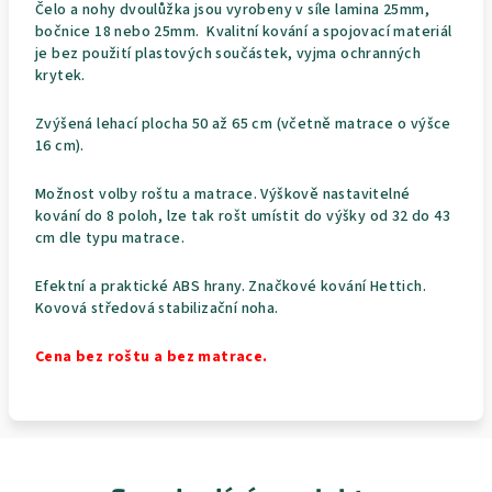
Čelo a nohy dvoulůžka jsou vyrobeny v síle lamina 25mm,
bočnice 18 nebo 25mm. Kvalitní kování a spojovací materiál
je bez použití plastových součástek, vyjma ochranných
krytek.
Zvýšená lehací plocha 50 až 65 cm (včetně matrace o výšce
16 cm).
Možnost volby roštu a matrace. Výškově nastavitelné
kování do 8 poloh, lze tak rošt umístit do výšky od 32 do 43
cm dle typu matrace.
Efektní a praktické ABS hrany. Značkové kování Hettich.
Kovová středová stabilizační noha.
Cena bez roštu a bez matrace.