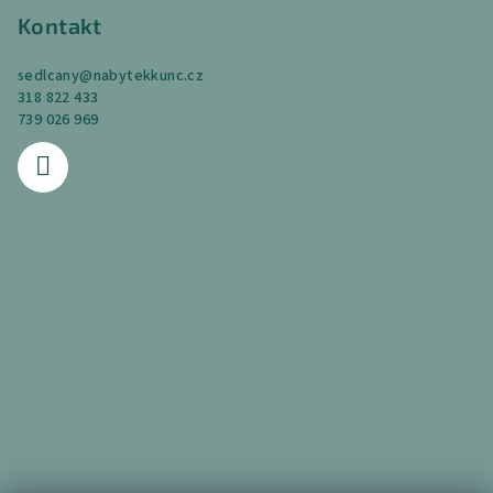
Kontakt
sedlcany
@
nabytekkunc.cz
318 822 433
739 026 969