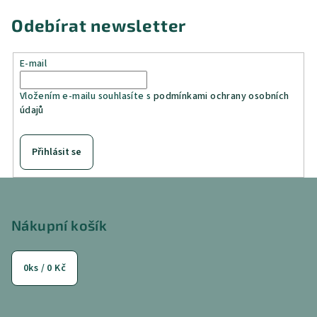
Odebírat newsletter
E-mail
Vložením e-mailu souhlasíte s
podmínkami ochrany osobních
údajů
Přihlásit se
Z
á
p
Nákupní košík
a
t
0
ks /
0 Kč
í