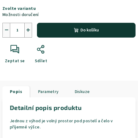
Měrná
Zvolte variantu
cena:
Možnosti doručení
−
+
Do košíku
Zeptat se
Sdílet
Popis
Parametry
Diskuze
Detailní popis produktu
Jednou z výhod je volný prostor pod postelí a čelo v
příjemné výšce.