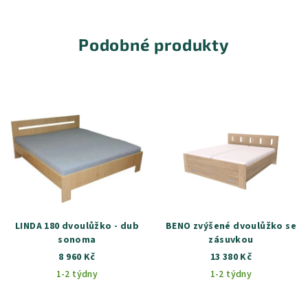
Podobné produkty
LINDA 180 dvoulůžko - dub
BENO zvýšené dvoulůžko se
sonoma
zásuvkou
8 960 Kč
13 380 Kč
1-2 týdny
1-2 týdny