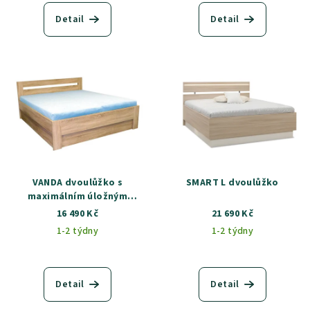
Detail
Detail
VANDA dvoulůžko s
SMART L dvoulůžko
maximálním úložným
prostorem
16 490 Kč
21 690 Kč
1-2 týdny
1-2 týdny
Detail
Detail