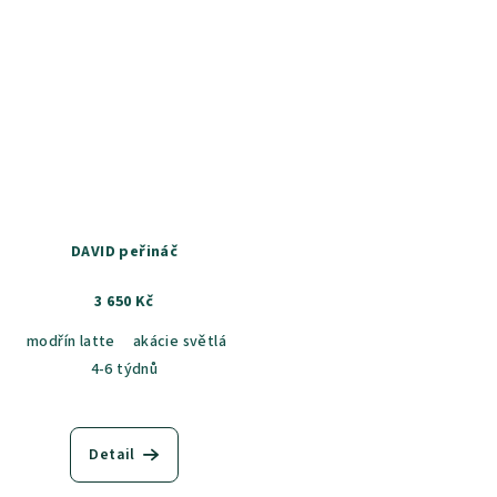
DAVID peřináč
3 650 Kč
modřín latte
akácie světlá
jasan šedý
dub sametový
dub k
4-6 týdnů
Detail