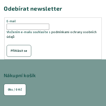
Odebírat newsletter
E-mail
Vložením e-mailu souhlasíte s
podmínkami ochrany osobních
údajů
Přihlásit se
Z
á
p
Nákupní košík
a
t
0
ks /
0 Kč
í