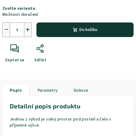
Měrná
Zvolte variantu
cena:
Možnosti doručení
−
+
Do košíku
Zeptat se
Sdílet
Popis
Parametry
Diskuze
Detailní popis produktu
Jednou z výhod je volný prostor pod postelí a čelo v
příjemné výšce.