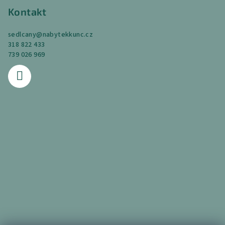
Kontakt
sedlcany
@
nabytekkunc.cz
318 822 433
739 026 969