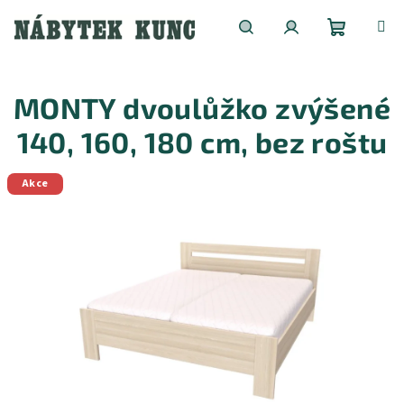
Přejít
na
obsah
Nákupní
Hledat
Přihlášení
MONTY dvoulůžko zvýšené
košík
140, 160, 180 cm, bez roštu
Akce