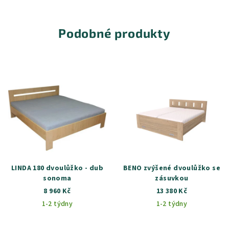
Podobné produkty
LINDA 180 dvoulůžko - dub
BENO zvýšené dvoulůžko se
sonoma
zásuvkou
8 960 Kč
13 380 Kč
1-2 týdny
1-2 týdny