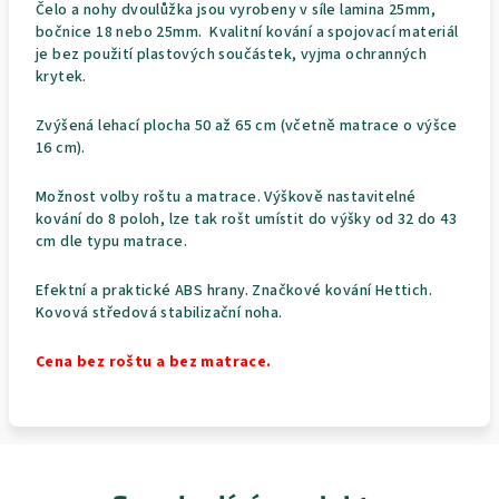
Čelo a nohy dvoulůžka jsou vyrobeny v síle lamina 25mm,
bočnice 18 nebo 25mm. Kvalitní kování a spojovací materiál
je bez použití plastových součástek, vyjma ochranných
krytek.
Zvýšená lehací plocha 50 až 65 cm (včetně matrace o výšce
16 cm).
Možnost volby roštu a matrace. Výškově nastavitelné
kování do 8 poloh, lze tak rošt umístit do výšky od 32 do 43
cm dle typu matrace.
Efektní a praktické ABS hrany. Značkové kování Hettich.
Kovová středová stabilizační noha.
Cena bez roštu a bez matrace.