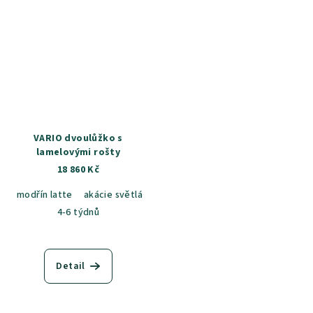
VARIO dvoulůžko s
lamelovými rošty
18 860 Kč
modřín latte
akácie světlá
jasan šedý
dub sametový
dub k
4-6 týdnů
Detail