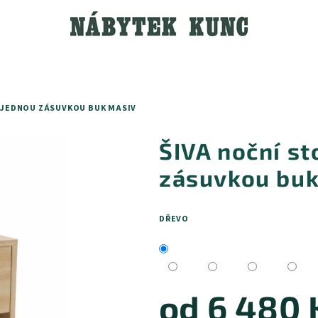
S JEDNOU ZÁSUVKOU BUK MASIV
ŠIVA noční st
zásuvkou buk
DŘEVO
od
6 480 