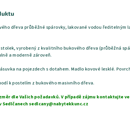
duktu
ového dřeva průběžné spárovky, lakované vodou ředitelným l
 stolek, vyrobený z kvalitního bukového dřeva (průběžná sp
tulně a moderně zároveň.
Zásuvka na pojezdech s dotahem. Madlo kovové lesklé. Povrch
hodí k postelím z bukového masivního dřeva.
rozměr dle Vašich požadavků. V případě zájmu kontaktujte ve
 v Sedlčanech sedlcany@nabytekkunc.cz