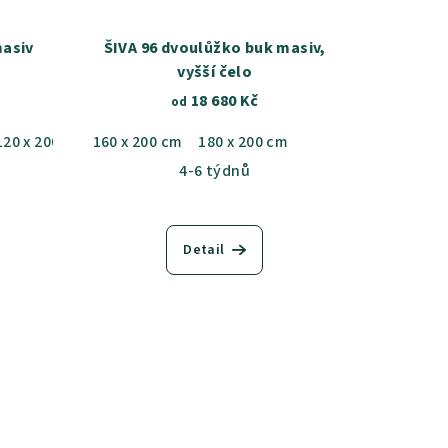
masiv
ŠIVA 96 dvoulůžko buk masiv,
vyšší čelo
18 680 Kč
od
120 x 200 cm
160 x 200 cm
180 x 200 cm
4-6 týdnů
Detail