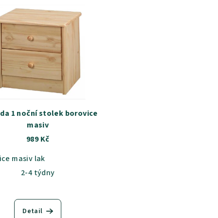
a 1 noční stolek borovice
masiv
989 Kč
ice masiv lak
í tmavě hnědé
Odstín moření třešeň
Odstín moření olše
2-4 týdny
Detail