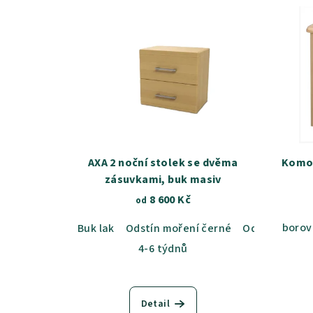
AXA 2 noční stolek se dvěma
Komod
zásuvkami, buk masiv
8 600 Kč
od
borov
Buk lak
Odstín moření černé
Odstín mořen
4-6 týdnů
Detail