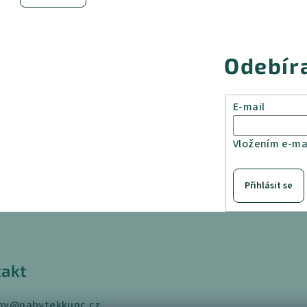
Odebír
E-mail
Vložením e-mai
Přihlásit se
akt
ny
@
nabytekkunc.cz