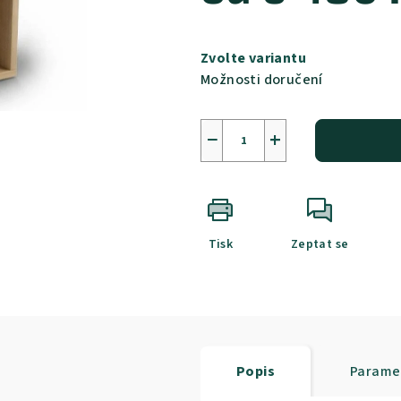
Měrná
cena:
Zvolte variantu
Možnosti doručení
−
+
Tisk
Zeptat se
Popis
Parame