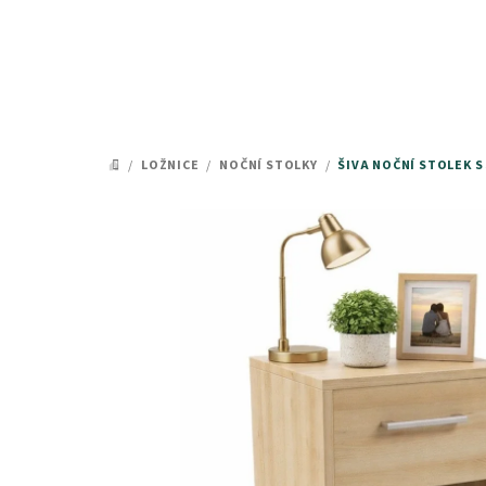
Přejít
na
obsah
/
LOŽNICE
/
NOČNÍ STOLKY
/
ŠIVA NOČNÍ STOLEK 
DOMŮ