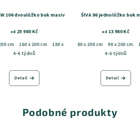
W 106 dvoulůžko buk masiv
ŠIVA 86 jednolůžko buk 
25 980 Kč
13 980 Kč
od
od
 200 cm
160 x 200 cm
180 x 200 cm
80 x 200 cm
90 x 200 cm
4-6 týdnů
4-6 týdnů
Detail
Detail
Podobné produkty