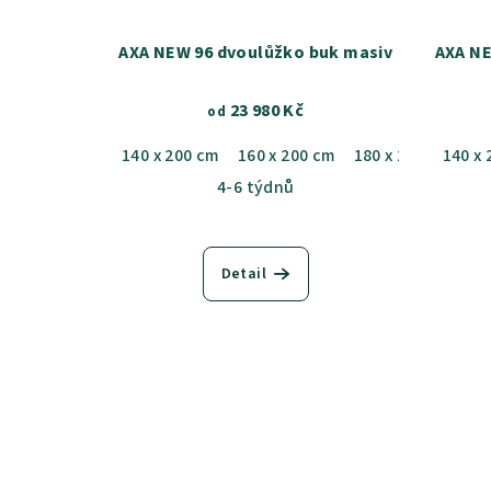
AXA NEW 96 dvoulůžko buk masiv
AXA NE
23 980 Kč
od
140 x 200 cm
160 x 200 cm
180 x 200 cm
140 x
4-6 týdnů
Detail