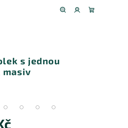
Hledat
Přihlášení
Nákupní
košík
olek s jednou
 masiv
Kč