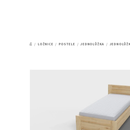
Přejít
na
obsah
/
LOŽNICE
/
POSTELE
/
JEDNOLŮŽKA
/
JEDNOLŮŽK
DOMŮ