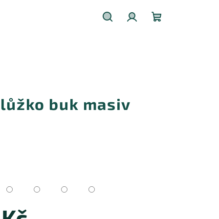
Hledat
Přihlášení
Nákupní
košík
olůžko buk masiv
 Kč