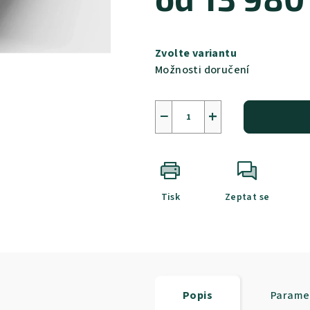
Měrná
cena:
Zvolte variantu
Možnosti doručení
−
+
Tisk
Zeptat se
Popis
Parame