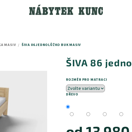
A MASIV
/
ŠIVA 86 JEDNOLŮŽKO BUK MASIV
ŠIVA 86 jedn
ROZMĚR PRO MATRACI
DŘEVO
od
13 980