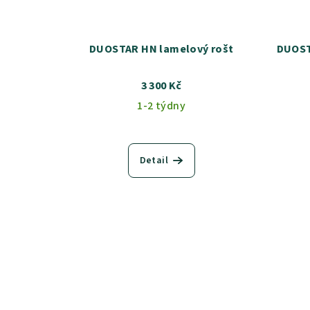
DUOSTAR HN lamelový rošt
DUOSTAR HN P lamelo
3 300 Kč
1-2 týdny
Detail