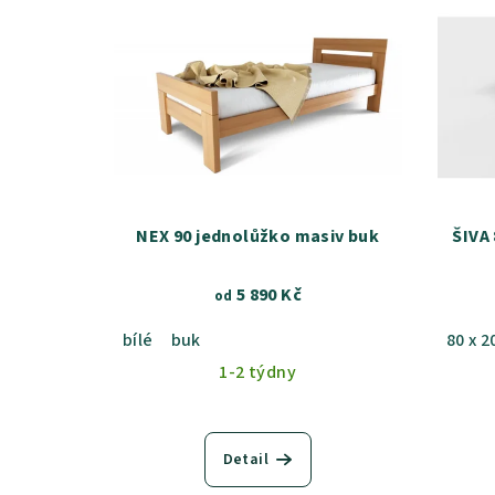
NEX 90 jednolůžko masiv buk
ŠIVA
5 890 Kč
od
bílé
buk
80 x 2
1-2 týdny
Detail