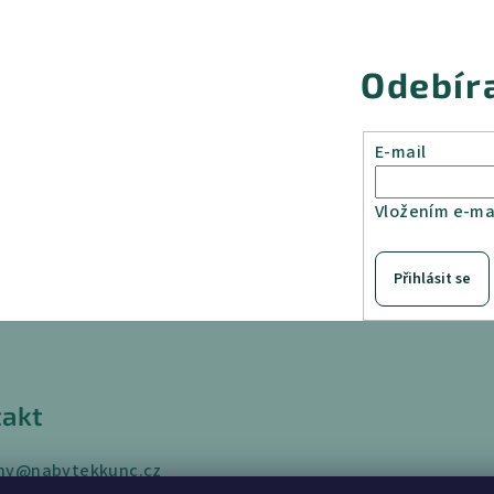
Odebír
E-mail
Vložením e-mai
Přihlásit se
akt
ny
@
nabytekkunc.cz