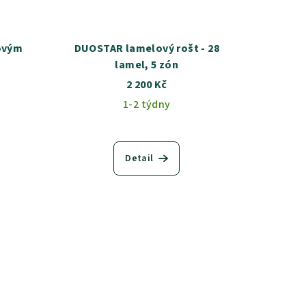
ovým
DUOSTAR lamelový rošt - 28
lamel, 5 zón
2 200 Kč
1-2 týdny
Detail