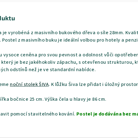
duktu
a je vyrobéná z masivního bukového dřeva o síle 28mm. Kval
u. Postel z masivního buku je ideální volbou pro hotely a pen
u vysoce ceněna pro svou pevnost a odolnost vůči opotřeben
který je bez jakéhokoliv zápachu, s otevřenou strukturou, k
iných odstínů než je ve standardní nabídce.
ujeme
noční stolek ŠIVA
. K lůžku Šiva lze přidat i úložný prosto
šířka bočnice 25 cm. Výška čela u hlavy je 86 cm.
ravit pomocí stavitelného kování.
Postel je dodávána bez ma