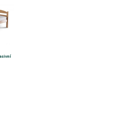
asivní