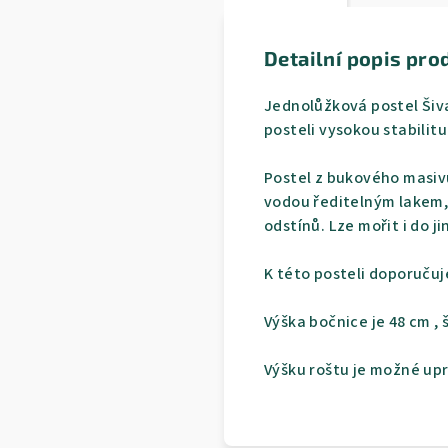
Detailní popis pro
Jednolůžková postel Šiv
posteli vysokou stabilit
Postel z bukového masiv
vodou ředitelným lakem, 
odstínů. Lze mořit i do j
K této posteli doporuč
Výška bočnice je 48 cm , 
Výšku roštu je možné up