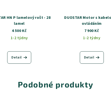
vý rošt - 28
DUOSTAR Motor s kabel
lamel
ovládáním
4 500 Kč
7 900 Kč
1-2 týdny
1-2 týdny
Detail
Detail
Podobné produkty