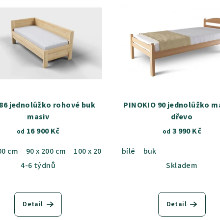
 86 jednolůžko rohové buk
PINOKIO 90 jednolůžko m
masiv
dřevo
16 900 Kč
3 990 Kč
od
od
00 cm
90 x 200 cm
100 x 200 cm
bílé
buk
4-6 týdnů
Skladem
Detail
Detail